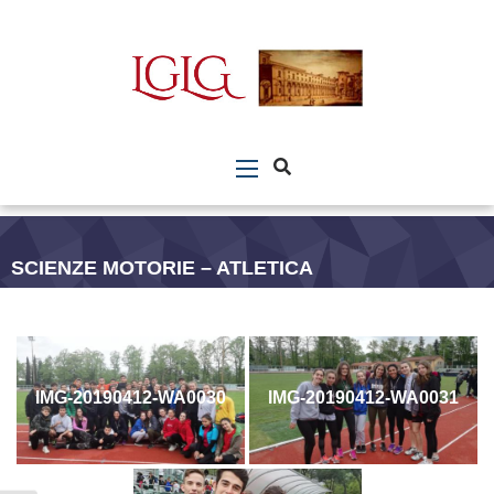
SCIENZE MOTORIE – ATLETICA
IMG-20190412-WA0030
IMG-20190412-WA0031