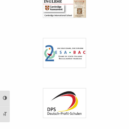
Attiva/disattiva alto contrasto
Attiva/disattiva dimensione testo