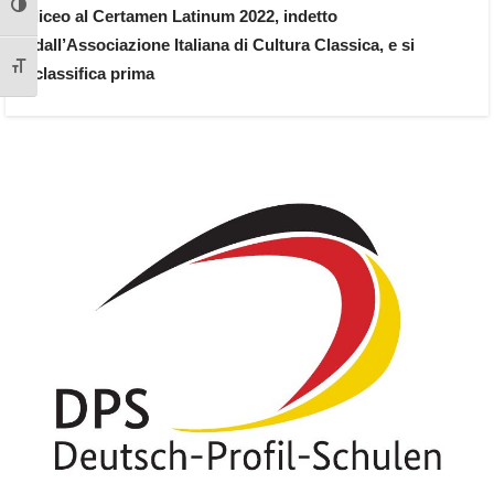
liceo al Certamen Latinum 2022, indetto
Attiva/disattiva alto contrasto
dall’Associazione Italiana di Cultura Classica, e si
classifica prima
Attiva/disattiva dimensione testo