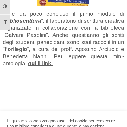
Attiva/disattiva alto contrasto
Si è da poco concluso il primo modulo di
“
Biblioscrittura
“, il laboratorio di scrittura creativa
Attiva/disattiva dimensione testo
organizzato in collaborazione con la biblioteca
“Galvani Pasolini”. Anche quest’anno gli scritti
degli studenti partecipanti sono stati raccolti in un
“
florilegio
“, a cura dei proff. Agostino Arciuolo e
Benedetta Nanni. Per leggere questa mini-
antologia:
qui il link.
In questo sito web vengono usati dei cookie per consentire
una migliore esperienza d’uso durante la navigazione.