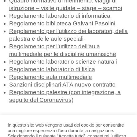
Quadro normativo di riferimento: viaggi di
istruzione – visite guidate – stage – scambi
Regolamento laboratorio di informatica
Regolamento biblioteca Galvani Pasolini
Regolamento per l’utilizzo dei laboratori, della
palestra e delle aule speciali
Regolamento per l’utilizzo dell’aula
multimediale per le discipline umanisiche
Regolamento laboratorio scienze naturali
Regolamento laboratorio di fisica
Regolamento aula multimediale
Sanzioni disciplinari ATA nuovo contratto
Regolamento palestre (con integrazione, a
seguito del Coronavirus)
In questo sito web vengono usati dei cookie per consentire
una migliore esperienza d’uso durante la navigazione.
Selezionando il pulsante “Accetta tutto”, consentirai l’utilizzo