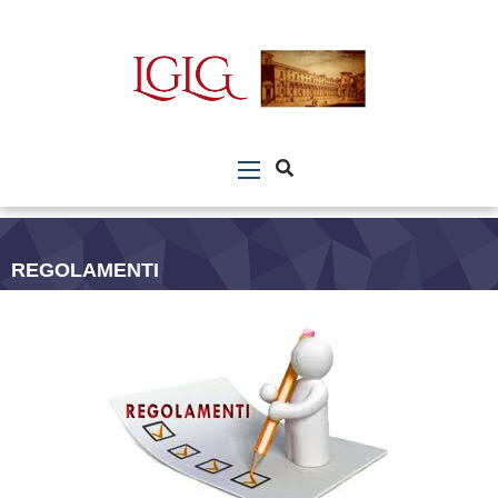
REGOLAMENTI