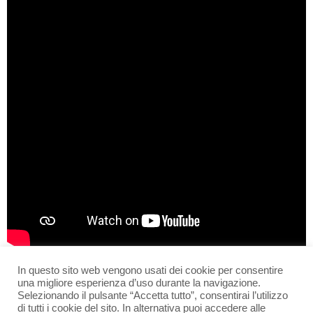
In questo sito web vengono usati dei cookie per consentire
una migliore esperienza d’uso durante la navigazione.
Selezionando il pulsante “Accetta tutto”, consentirai l’utilizzo
Contatti
Privacy policy
Dichiarazione di accessibilità
di tutti i cookie del sito. In alternativa puoi accedere alle