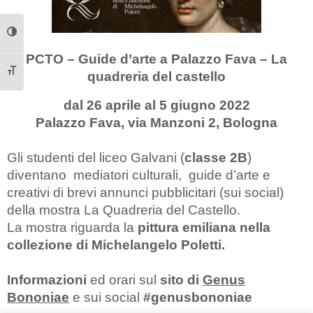
Attiva/disattiva alto contrasto
PCTO –
Guide d’arte a Palazzo Fava – La
quadreria del castello
Attiva/disattiva dimensione testo
dal 26 aprile al 5 giugno 2022
Palazzo Fava, via Manzoni 2, Bologna
Gli studenti del liceo Galvani (
classe 2B
)
diventano mediatori culturali, guide d’arte e
creativi di brevi annunci pubblicitari (sui social)
della mostra La Quadreria del Castello.
La mostra riguarda la
pittura emiliana nella
collezione di Michelangelo Poletti.
Informazioni
ed orari sul
sito di
Genus
Bononiae
e sui social
#genusbononiae