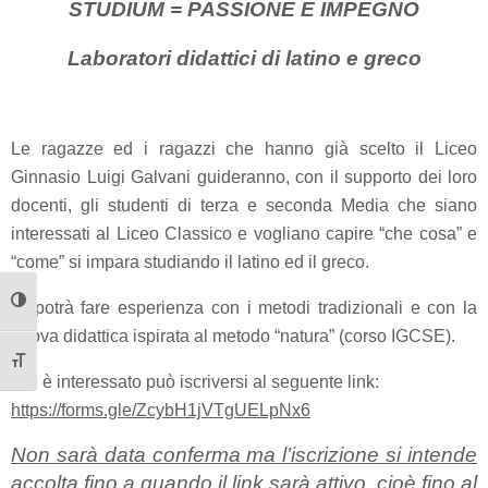
STUDIUM = PASSIONE E IMPEGNO
Laboratori didattici di latino e greco
Le ragazze ed i ragazzi che hanno già scelto il Liceo
Ginnasio Luigi Galvani guideranno, con il supporto dei loro
docenti, gli studenti di terza e seconda Media che siano
interessati al Liceo Classico e vogliano capire “che cosa” e
“come” si impara studiando il latino ed il greco.
Si potrà fare esperienza con i metodi tradizionali e con la
Attiva/disattiva alto contrasto
nuova didattica ispirata al metodo “natura” (corso IGCSE).
Attiva/disattiva dimensione testo
Chi è interessato può iscriversi al seguente link:
https://forms.gle/ZcybH1jVTgUELpNx6
Non sarà data conferma ma l’iscrizione si intende
accolta fino a quando il link sarà attivo, cioè fino al