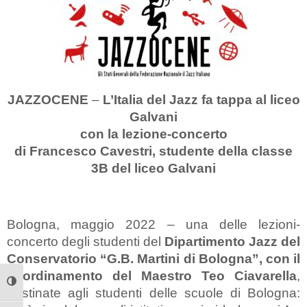
JAZZOCENE
–
L’Italia del Jazz
fa tappa al liceo
Galvani
con la
lezione-concerto
di Francesco Cavestri, studente della classe
3B del liceo Galvani
Bologna, maggio 2022 – una delle lezioni-
concerto degli studenti del
Dipartimento Jazz del
Conservatorio “G.B. Martini di Bologna”, con il
coordinamento del Maestro Teo Ciavarella
,
Attiva/disattiva alto contrasto
destinate agli studenti delle scuole di Bologna: