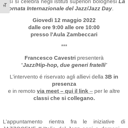
così si celebra negli istituti superiori bolognesi
La
Giornata Internazionale del Jazz/Jazz Day
.
Attiva/disattiva dimensione testo
Giovedì 12 maggio 2022
dalle ore 9:00 alle ore 10:00
presso l’Aula Zambeccari
***
Francesco Cavestri
presenterà
“
Jazz/Hip-hop, due generi fratelli
”
L’intervento é riservato agli allievi della
3B in
presenza
e in remoto
via meet – qui il link
–
per le altre
classi che si collegano.
L’appuntamento rientra fra le iniziative di